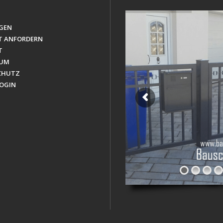
GEN
T ANFORDERN
T
SUM
CHUTZ
OGIN