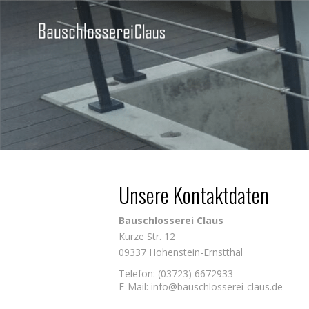
Unsere Kontaktdaten
Bauschlosserei Claus
Kurze Str. 12
09337 Hohenstein-Ernstthal
Telefon: (03723) 6672933
E-Mail: info@bauschlosserei-claus.de