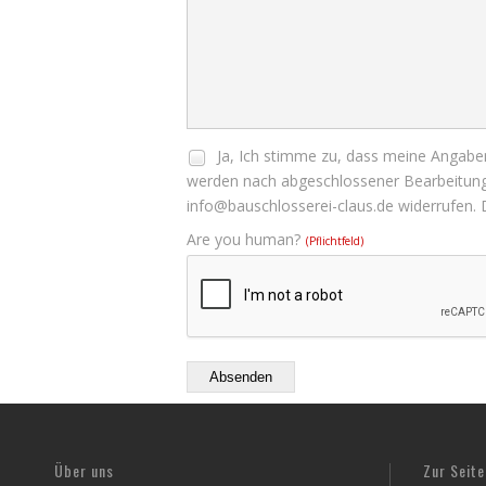
Ja, Ich stimme zu, dass meine Angabe
werden nach abgeschlossener Bearbeitung Ih
info@bauschlosserei-claus.de widerrufen. 
Are you human?
(Pflichtfeld)
Absenden
Über uns
Zur Seite