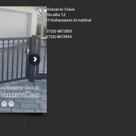
Bauschlosserei Claus
Kurze Straße 12
D-09337 Hohenstein-Ernstthal
Tel. (03723) 6672933
Fax (03723) 6672934